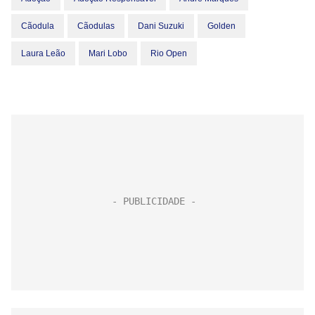
Cãodula
Cãodulas
Dani Suzuki
Golden
Laura Leão
Mari Lobo
Rio Open