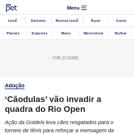
Menu
IstoÉ
Dinheiro
Revista IstoÉ
Rural
Gente
Planeta
Esportes
Menu
Motorshow
Mulher
Adoção
‘Cãodulas’ vão invadir a
quadra do Rio Open
Ação da GoldeN leva cães resgatados para o
torneio de tênis para reforçar a mensagem da