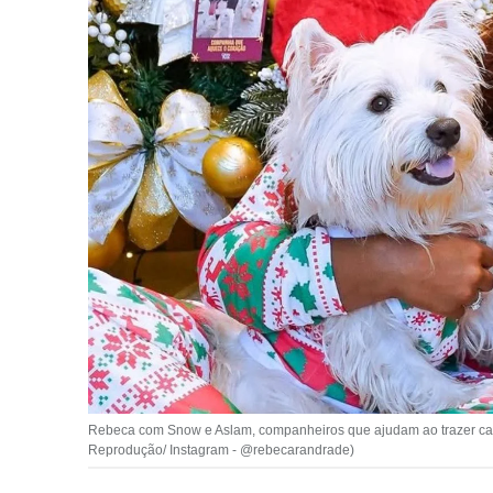
Rebeca com Snow e Aslam, companheiros que ajudam ao trazer calm
Reprodução/ Instagram - @rebecarandrade)