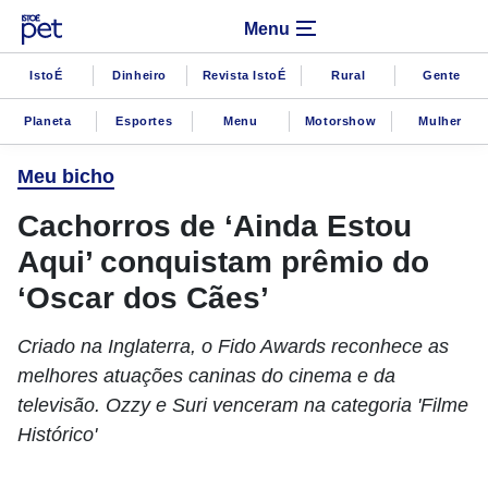
Menu
IstoÉ
Dinheiro
Revista IstoÉ
Rural
Gente
Planeta
Esportes
Menu
Motorshow
Mulher
Meu bicho
Cachorros de ‘Ainda Estou
Aqui’ conquistam prêmio do
‘Oscar dos Cães’
Criado na Inglaterra, o Fido Awards reconhece as
melhores atuações caninas do cinema e da
televisão. Ozzy e Suri venceram na categoria 'Filme
Histórico'