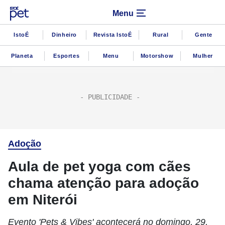
Menu
IstoÉ
Dinheiro
Revista IstoÉ
Rural
Gente
Planeta
Esportes
Menu
Motorshow
Mulher
Adoção
Aula de pet yoga com cães
chama atenção para adoção
em Niterói
Evento 'Pets & Vibes' acontecerá no domingo, 29,