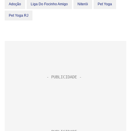
Adoção
Liga Do Focinho Amigo
Niterói
Pet Yoga
Pet Yoga RJ